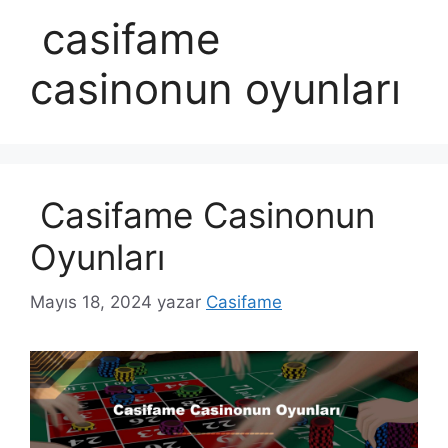
casifame
casinonun oyunları
Casifame Casinonun
Oyunları
Mayıs 18, 2024
yazar
Casifame