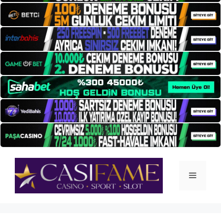
İçeriğe
atla
Menü