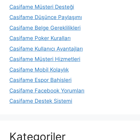
Casifame Müşteri Desteği
Casifame Düşünce Paylaşımı
Casifame Belge Gereklilikleri
Casifame Poker Kuralları
Casifame Kullanıcı Avantajları
Casifame Müşteri Hizmetleri
Casifame Mobil Kolaylık
Casifame Espor Bahisleri
Casifame Facebook Yorumları
Casifame Destek Sistemi
Kategoriler