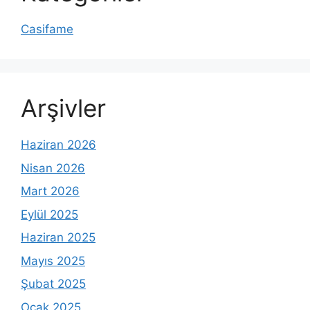
Casifame
Arşivler
Haziran 2026
Nisan 2026
Mart 2026
Eylül 2025
Haziran 2025
Mayıs 2025
Şubat 2025
Ocak 2025