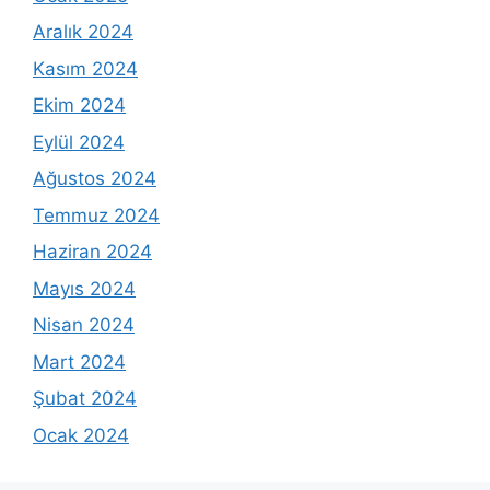
Aralık 2024
Kasım 2024
Ekim 2024
Eylül 2024
Ağustos 2024
Temmuz 2024
Haziran 2024
Mayıs 2024
Nisan 2024
Mart 2024
Şubat 2024
Ocak 2024