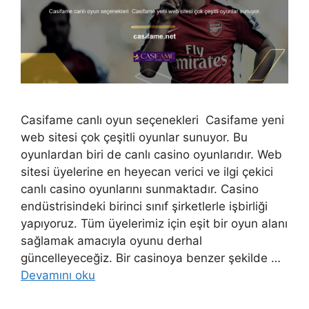
Casifame canlı oyun seçenekleri Casifame yeni
web sitesi çok çeşitli oyunlar sunuyor. Bu
oyunlardan biri de canlı casino oyunlarıdır. Web
sitesi üyelerine en heyecan verici ve ilgi çekici
canlı casino oyunlarını sunmaktadır. Casino
endüstrisindeki birinci sınıf şirketlerle işbirliği
yapıyoruz. Tüm üyelerimiz için eşit bir oyun alanı
sağlamak amacıyla oyunu derhal
güncelleyeceğiz. Bir casinoya benzer şekilde …
Devamını oku