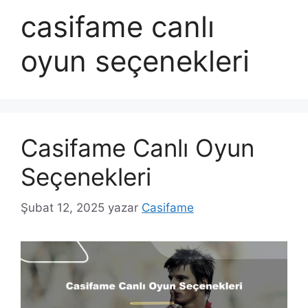
casifame canlı
oyun seçenekleri
Casifame Canlı Oyun
Seçenekleri
Şubat 12, 2025
yazar
Casifame