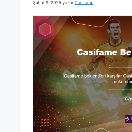
Şubat 8, 2025
yazar
Casifame