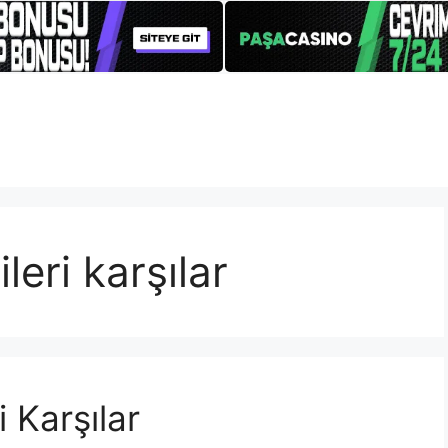
leri karşılar
 Karşılar