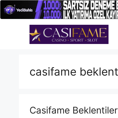
İçeriğe
atla
casifame beklenti
Casifame Beklentileri