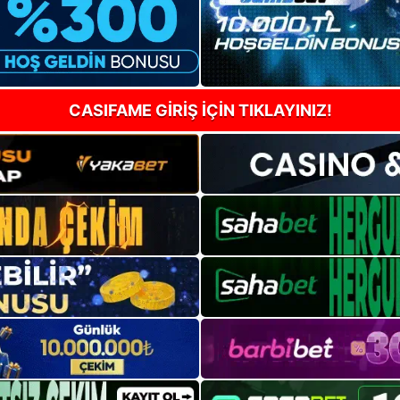
CASIFAME GİRİŞ İÇİN TIKLAYINIZ!