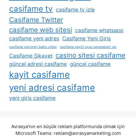
casifame tv
casifame tv izle
Casifame Twitter
casifame web sitesi
casifame whatsapp
casifame yeni adres
Casifame Yeni Giriş
casifame çevrimiçi bahis sitesi
casifame çeşitli oyun seçenekleri var
casino sitesi casifame
Casifame Şikayet
güncel adresi casifame
güncel casifame
kayit casifame
yeni adresi casifame
yeni giris casifame
Avrasya'nın en büyük reklam platformunda olmak için
Microsoft Teams:
reklam@avrasyamarketing.com