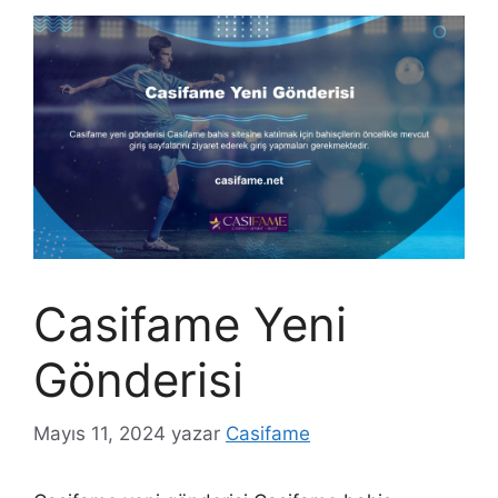
Casifame Yeni
Gönderisi
Mayıs 11, 2024
yazar
Casifame