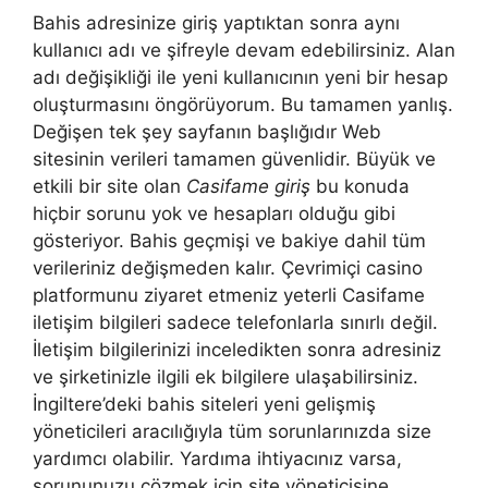
Bahis adresinize giriş yaptıktan sonra aynı
kullanıcı adı ve şifreyle devam edebilirsiniz. Alan
adı değişikliği ile yeni kullanıcının yeni bir hesap
oluşturmasını öngörüyorum. Bu tamamen yanlış.
Değişen tek şey sayfanın başlığıdır Web
sitesinin verileri tamamen güvenlidir. Büyük ve
etkili bir site olan
Casifame giriş
bu konuda
hiçbir sorunu yok ve hesapları olduğu gibi
gösteriyor. Bahis geçmişi ve bakiye dahil tüm
verileriniz değişmeden kalır. Çevrimiçi casino
platformunu ziyaret etmeniz yeterli Casifame
iletişim bilgileri sadece telefonlarla sınırlı değil.
İletişim bilgilerinizi inceledikten sonra adresiniz
ve şirketinizle ilgili ek bilgilere ulaşabilirsiniz.
İngiltere’deki bahis siteleri yeni gelişmiş
yöneticileri aracılığıyla tüm sorunlarınızda size
yardımcı olabilir. Yardıma ihtiyacınız varsa,
sorununuzu çözmek için site yöneticisine