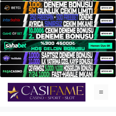
İçeriğe
atla
Menü