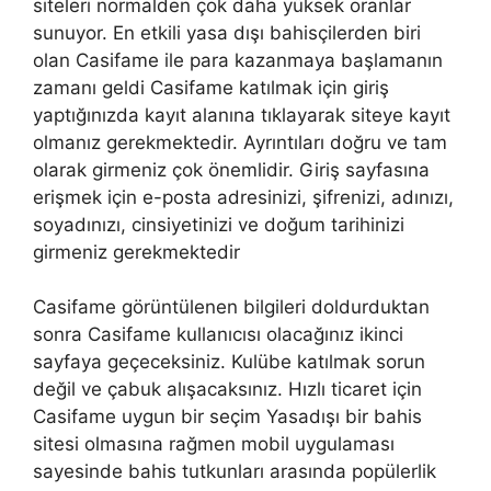
siteleri normalden çok daha yüksek oranlar
sunuyor. En etkili yasa dışı bahisçilerden biri
olan Casifame ile para kazanmaya başlamanın
zamanı geldi Casifame katılmak için giriş
yaptığınızda kayıt alanına tıklayarak siteye kayıt
olmanız gerekmektedir. Ayrıntıları doğru ve tam
olarak girmeniz çok önemlidir. Giriş sayfasına
erişmek için e-posta adresinizi, şifrenizi, adınızı,
soyadınızı, cinsiyetinizi ve doğum tarihinizi
girmeniz gerekmektedir
Casifame görüntülenen bilgileri doldurduktan
sonra Casifame kullanıcısı olacağınız ikinci
sayfaya geçeceksiniz. Kulübe katılmak sorun
değil ve çabuk alışacaksınız. Hızlı ticaret için
Casifame uygun bir seçim Yasadışı bir bahis
sitesi olmasına rağmen mobil uygulaması
sayesinde bahis tutkunları arasında popülerlik