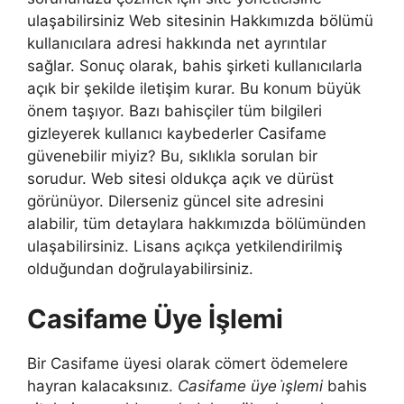
ulaşabilirsiniz Web sitesinin Hakkımızda bölümü
kullanıcılara adresi hakkında net ayrıntılar
sağlar. Sonuç olarak, bahis şirketi kullanıcılarla
açık bir şekilde iletişim kurar. Bu konum büyük
önem taşıyor. Bazı bahisçiler tüm bilgileri
gizleyerek kullanıcı kaybederler Casifame
güvenebilir miyiz? Bu, sıklıkla sorulan bir
sorudur. Web sitesi oldukça açık ve dürüst
görünüyor. Dilerseniz güncel site adresini
alabilir, tüm detaylara hakkımızda bölümünden
ulaşabilirsiniz. Lisans açıkça yetkilendirilmiş
olduğundan doğrulayabilirsiniz.
Casifame Üye İşlemi
Bir Casifame üyesi olarak cömert ödemelere
hayran kalacaksınız.
Casifame üye i̇şlemi
bahis