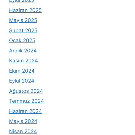
Eylül 2025
Haziran 2025
Mayıs 2025
Şubat 2025
Ocak 2025
Aralık 2024
Kasım 2024
Ekim 2024
Eylül 2024
Ağustos 2024
Temmuz 2024
Haziran 2024
Mayıs 2024
Nisan 2024