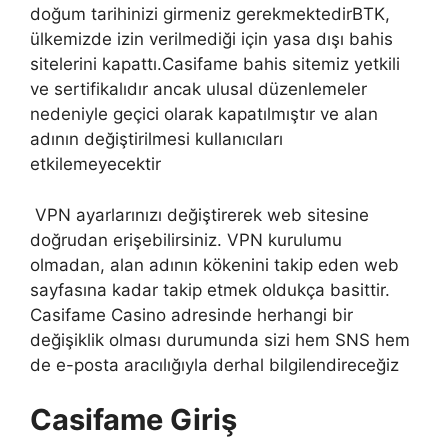
doğum tarihinizi girmeniz gerekmektedirBTK,
ülkemizde izin verilmediği için yasa dışı bahis
sitelerini kapattı.Casifame bahis sitemiz yetkili
ve sertifikalıdır ancak ulusal düzenlemeler
nedeniyle geçici olarak kapatılmıştır ve alan
adının değiştirilmesi kullanıcıları
etkilemeyecektir
VPN ayarlarınızı değiştirerek web sitesine
doğrudan erişebilirsiniz. VPN kurulumu
olmadan, alan adının kökenini takip eden web
sayfasına kadar takip etmek oldukça basittir.
Casifame Casino adresinde herhangi bir
değişiklik olması durumunda sizi hem SNS hem
de e-posta aracılığıyla derhal bilgilendireceğiz
Casifame Giriş