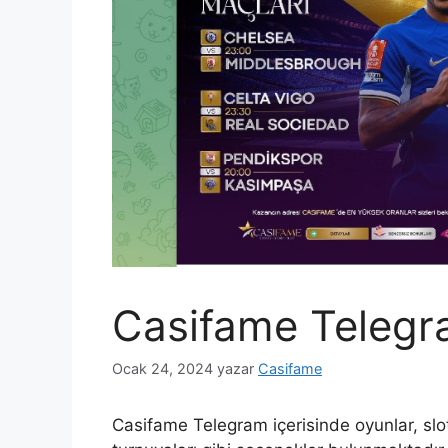
Casifame Teleg
Ocak 24, 2024
yazar
Casifame
Casifame Telegram içerisinde oyunlar, slotl