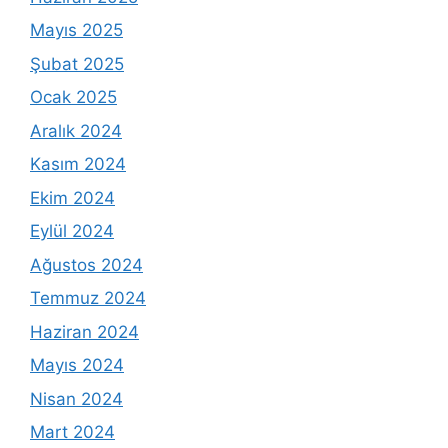
Mayıs 2025
Şubat 2025
Ocak 2025
Aralık 2024
Kasım 2024
Ekim 2024
Eylül 2024
Ağustos 2024
Temmuz 2024
Haziran 2024
Mayıs 2024
Nisan 2024
Mart 2024