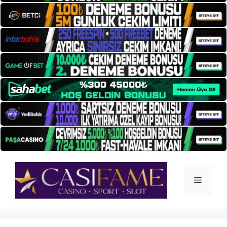
İçeriğe
atla
Menü