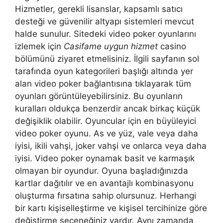
Hizmetler, gerekli lisanslar, kapsamlı satıcı
desteği ve güvenilir altyapı sistemleri mevcut
halde sunulur. Sitedeki video poker oyunlarını
izlemek için
Casifame uygun hizmet
casino
bölümünü ziyaret etmelisiniz. İlgili sayfanın sol
tarafında oyun kategorileri başlığı altında yer
alan video poker bağlantısına tıklayarak tüm
oyunları görüntüleyebilirsiniz. Bu oyunların
kuralları oldukça benzerdir ancak birkaç küçük
değişiklik olabilir. Oyuncular için en büyüleyici
video poker oyunu. As ve yüz, vale veya daha
iyisi, ikili vahşi, joker vahşi ve onlarca veya daha
iyisi. Video poker oynamak basit ve karmaşık
olmayan bir oyundur. Oyuna başladığınızda
kartlar dağıtılır ve en avantajlı kombinasyonu
oluşturma fırsatına sahip olursunuz. Herhangi
bir kartı kişiselleştirme ve kişisel tercihinize göre
değiştirme seçeneğiniz vardır. Aynı zamanda