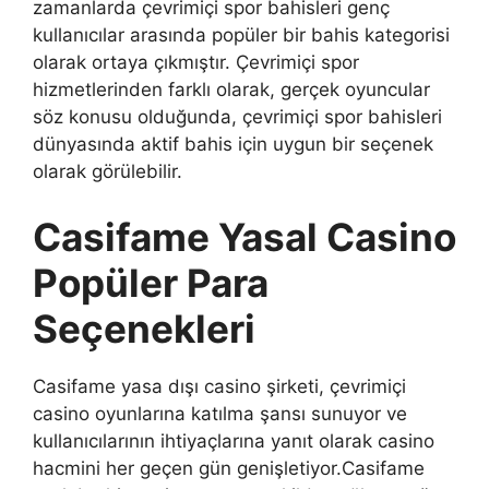
zamanlarda çevrimiçi spor bahisleri genç
kullanıcılar arasında popüler bir bahis kategorisi
olarak ortaya çıkmıştır. Çevrimiçi spor
hizmetlerinden farklı olarak, gerçek oyuncular
söz konusu olduğunda, çevrimiçi spor bahisleri
dünyasında aktif bahis için uygun bir seçenek
olarak görülebilir.
Casifame Yasal Casino
Popüler Para
Seçenekleri
Casifame yasa dışı casino şirketi, çevrimiçi
casino oyunlarına katılma şansı sunuyor ve
kullanıcılarının ihtiyaçlarına yanıt olarak casino
hacmini her geçen gün genişletiyor.Casifame