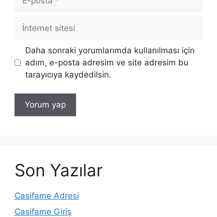
posta
İnternet
sitesi
Daha sonraki yorumlarımda kullanılması için
adım, e-posta adresim ve site adresim bu
tarayıcıya kaydedilsin.
Son Yazılar
Casifame Adresi
Casifame Giriş