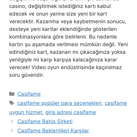
casino, değiştirmek istediğiniz kartı kabul
edecek ve onun yerine size yeni bir kart
verecektir. Kazanma veya kaybetmenin sonucu,
desteye yeni kartlar eklendiğinde gösterilen
kombinasyonlara göre belirlenir. Bu nedenle
kartın şu aşamada verilmesi mümkün değil. Yeni
edindiğiniz kart, kazanan mı çıkacağınıza yoksa
yenilgiyle mi karşı karşıya kalacağınıza karar
verecek! Video oyun endüstrisinde kaçınılmaz
soru güvendir.
Kategoriler
Casifame
Etiketler
casifame popüler para seçenekleri
,
casifame
uygun hizmet
,
giris adresi casifame
Casifame Bahis Şirketi
Casifame Beklentileri Karşılar