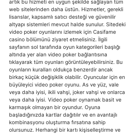
artık bu hizmeti en uygun şekilde sağlayan tüm
web sitelerinden daha üstün. Hizmetler, gerekli
lisanslar, kapsamlı satıcı desteği ve güvenilir
altyapı sistemleri mevcut halde sunulur. Sitedeki
video poker oyunlarını izlemek için Casifame
casino bölümünü ziyaret etmelisiniz. İlgili
sayfanın sol tarafında oyun kategorileri başlığı
altında yer alan video poker bağlantısına
tıklayarak tüm oyunları görüntüleyebilirsiniz. Bu
oyunların kuralları oldukça benzerdir ancak
birkaç küçük değişiklik olabilir. Oyuncular için en
büyüleyici video poker oyunu. As ve yüz, vale
veya daha iyisi, ikili vahşi, joker vahşi ve onlarca
veya daha iyisi. Video poker oynamak basit ve
karmaşık olmayan bir oyundur. Oyuna
başladığınızda kartlar dağıtılır ve en avantajlı
kombinasyonu oluşturma fırsatına sahip
olursunuz. Herhangi bir kartı kişiselleştirme ve