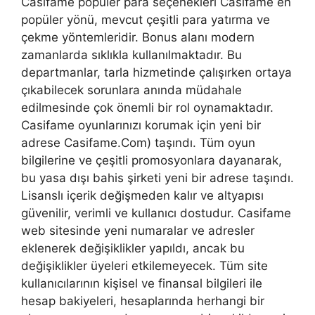
Casifame popüler para seçenekleri Casifame en
popüler yönü, mevcut çeşitli para yatırma ve
çekme yöntemleridir. Bonus alanı modern
zamanlarda sıklıkla kullanılmaktadır. Bu
departmanlar, tarla hizmetinde çalışırken ortaya
çıkabilecek sorunlara anında müdahale
edilmesinde çok önemli bir rol oynamaktadır.
Casifame oyunlarınızı korumak için yeni bir
adrese Casifame.Com) taşındı. Tüm oyun
bilgilerine ve çeşitli promosyonlara dayanarak,
bu yasa dışı bahis şirketi yeni bir adrese taşındı.
Lisanslı içerik değişmeden kalır ve altyapısı
güvenilir, verimli ve kullanıcı dostudur. Casifame
web sitesinde yeni numaralar ve adresler
eklenerek değişiklikler yapıldı, ancak bu
değişiklikler üyeleri etkilemeyecek. Tüm site
kullanıcılarının kişisel ve finansal bilgileri ile
hesap bakiyeleri, hesaplarında herhangi bir