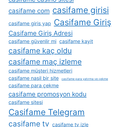
casifame girisi
casifame com
Casifame Giriş
casifame giris yap
Casifame Giriş Adresi
casifame güvenlir mi
casifame kayit
casifame kaç oldu
casifame maç izleme
casifame müşteri hizmetleri
casifame nasil bir site
casifame para yatırma ve çekme
casifame para çekme
casifame promosyon kodu
casifame sitesi
Casifame Telegram
casifame tv
casifame tv izle