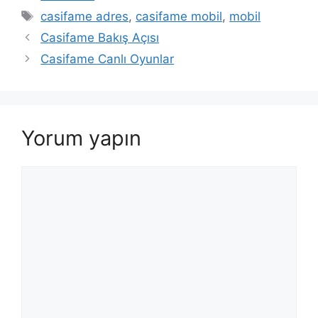
Etiketler
casifame adres
,
casifame mobil
,
mobil
Casifame Bakış Açısı
Casifame Canlı Oyunlar
Yorum yapın
Yorum