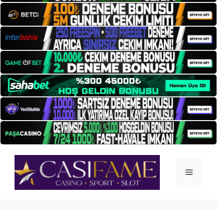
İçeriğe
atla
Menü