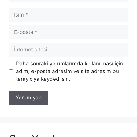
İsim
E-
posta
İnternet
sitesi
Daha sonraki yorumlarımda kullanılması için
adım, e-posta adresim ve site adresim bu
tarayıcıya kaydedilsin.