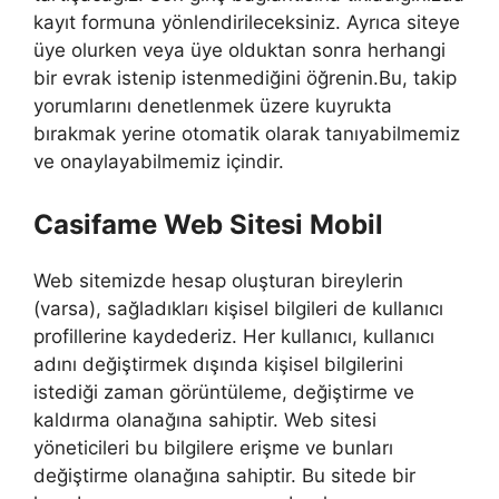
kayıt formuna yönlendirileceksiniz. Ayrıca siteye
üye olurken veya üye olduktan sonra herhangi
bir evrak istenip istenmediğini öğrenin.Bu, takip
yorumlarını denetlenmek üzere kuyrukta
bırakmak yerine otomatik olarak tanıyabilmemiz
ve onaylayabilmemiz içindir.
Casifame Web Sitesi Mobil
Web sitemizde hesap oluşturan bireylerin
(varsa), sağladıkları kişisel bilgileri de kullanıcı
profillerine kaydederiz. Her kullanıcı, kullanıcı
adını değiştirmek dışında kişisel bilgilerini
istediği zaman görüntüleme, değiştirme ve
kaldırma olanağına sahiptir. Web sitesi
yöneticileri bu bilgilere erişme ve bunları
değiştirme olanağına sahiptir. Bu sitede bir