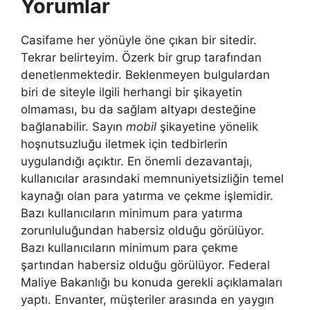
Yorumlar
Casifame her yönüyle öne çıkan bir sitedir.
Tekrar belirteyim. Özerk bir grup tarafından
denetlenmektedir. Beklenmeyen bulgulardan
biri de siteyle ilgili herhangi bir şikayetin
olmaması, bu da sağlam altyapı desteğine
bağlanabilir. Sayın
mobil
şikayetine yönelik
hoşnutsuzluğu iletmek için tedbirlerin
uygulandığı açıktır. En önemli dezavantajı,
kullanıcılar arasındaki memnuniyetsizliğin temel
kaynağı olan para yatırma ve çekme işlemidir.
Bazı kullanıcıların minimum para yatırma
zorunluluğundan habersiz olduğu görülüyor.
Bazı kullanıcıların minimum para çekme
şartından habersiz olduğu görülüyor. Federal
Maliye Bakanlığı bu konuda gerekli açıklamaları
yaptı. Envanter, müşteriler arasında en yaygın