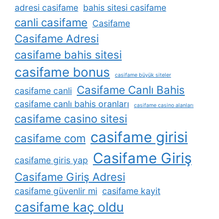
adresi casifame
bahis sitesi casifame
canli casifame
Casifame
Casifame Adresi
casifame bahis sitesi
casifame bonus
casifame büyük siteler
Casifame Canlı Bahis
casifame canli
casifame canlı bahis oranları
casifame casino alanları
casifame casino sitesi
casifame girisi
casifame com
Casifame Giriş
casifame giris yap
Casifame Giriş Adresi
casifame güvenlir mi
casifame kayit
casifame kaç oldu