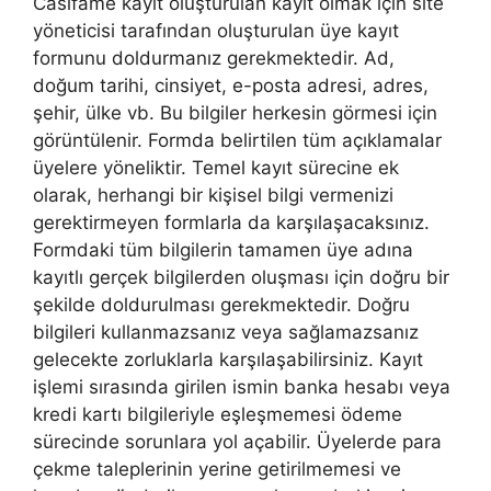
Casifame kayıt oluşturulan kayıt olmak için site
yöneticisi tarafından oluşturulan üye kayıt
formunu doldurmanız gerekmektedir. Ad,
doğum tarihi, cinsiyet, e-posta adresi, adres,
şehir, ülke vb. Bu bilgiler herkesin görmesi için
görüntülenir. Formda belirtilen tüm açıklamalar
üyelere yöneliktir. Temel kayıt sürecine ek
olarak, herhangi bir kişisel bilgi vermenizi
gerektirmeyen formlarla da karşılaşacaksınız.
Formdaki tüm bilgilerin tamamen üye adına
kayıtlı gerçek bilgilerden oluşması için doğru bir
şekilde doldurulması gerekmektedir. Doğru
bilgileri kullanmazsanız veya sağlamazsanız
gelecekte zorluklarla karşılaşabilirsiniz. Kayıt
işlemi sırasında girilen ismin banka hesabı veya
kredi kartı bilgileriyle eşleşmemesi ödeme
sürecinde sorunlara yol açabilir. Üyelerde para
çekme taleplerinin yerine getirilmemesi ve