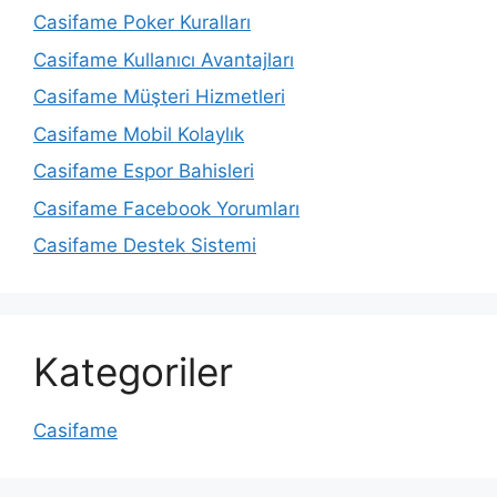
Casifame Poker Kuralları
Casifame Kullanıcı Avantajları
Casifame Müşteri Hizmetleri
Casifame Mobil Kolaylık
Casifame Espor Bahisleri
Casifame Facebook Yorumları
Casifame Destek Sistemi
Kategoriler
Casifame