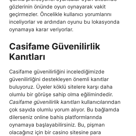
gözlerinin önünde oyun oynayarak vakit
geçirmezler. Öncelikle kullanıcı yorumlarını
inceliyorlar ve ardından oyunu bu lokasyonda
oynamaya karar veriyorlar.
Casifame Güvenilirlik
Kanıtları
Casifame güvenilirliğini incelediğimizde
güvenilirliğini destekleyen önemli kanıtlar
buluyoruz. Üyeler köklü sitelere karşı daha
olumlu bir görüşe sahip olma eğilimindedir.
Casifame güvenilirlik kanıtları
kullanıcılarından
çok sayıda olumlu yorum alıyor. Bu bağlamda
dilerseniz online bahis platformlarında
oynamaya başlayabilirsiniz. Bu, pişman
olacağınız için bir casino sitesine para