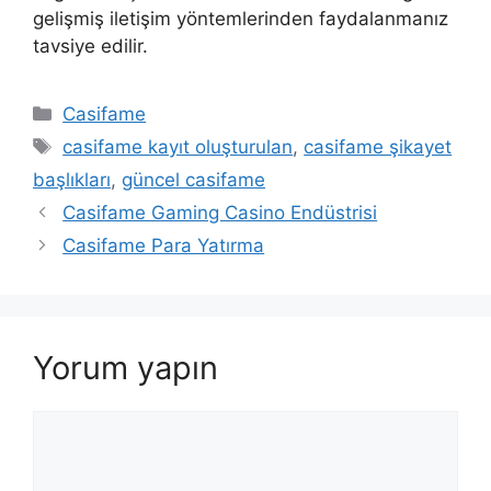
gelişmiş iletişim yöntemlerinden faydalanmanız
tavsiye edilir.
Kategoriler
Casifame
Etiketler
casifame kayıt oluşturulan
,
casifame şikayet
başlıkları
,
güncel casifame
Casifame Gaming Casino Endüstrisi
Casifame Para Yatırma
Yorum yapın
Yorum