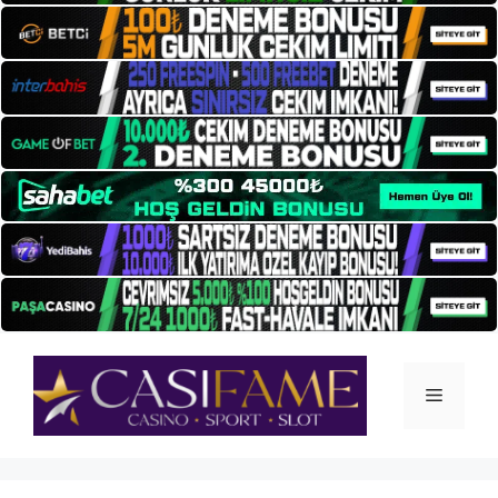
İçeriğe
atla
Menü