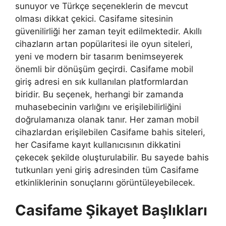
sunuyor ve Türkçe seçeneklerin de mevcut
olması dikkat çekici. Casifame sitesinin
güvenilirliği her zaman teyit edilmektedir. Akıllı
cihazların artan popülaritesi ile oyun siteleri,
yeni ve modern bir tasarım benimseyerek
önemli bir dönüşüm geçirdi. Casifame mobil
giriş adresi en sık kullanılan platformlardan
biridir. Bu seçenek, herhangi bir zamanda
muhasebecinin varlığını ve erişilebilirliğini
doğrulamanıza olanak tanır. Her zaman mobil
cihazlardan erişilebilen Casifame bahis siteleri,
her Casifame kayıt kullanıcısının dikkatini
çekecek şekilde oluşturulabilir. Bu sayede bahis
tutkunları yeni giriş adresinden tüm Casifame
etkinliklerinin sonuçlarını görüntüleyebilecek.
Casifame Şikayet Başlıkları