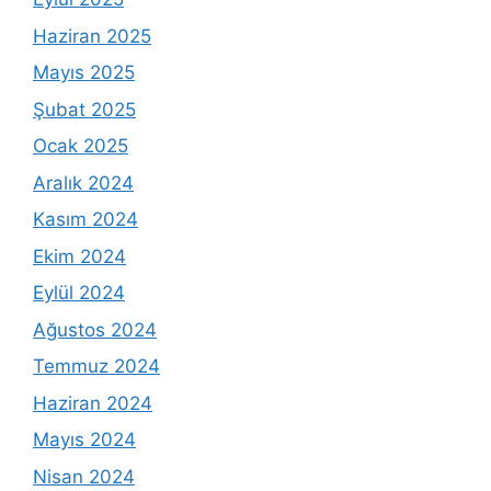
Haziran 2025
Mayıs 2025
Şubat 2025
Ocak 2025
Aralık 2024
Kasım 2024
Ekim 2024
Eylül 2024
Ağustos 2024
Temmuz 2024
Haziran 2024
Mayıs 2024
Nisan 2024