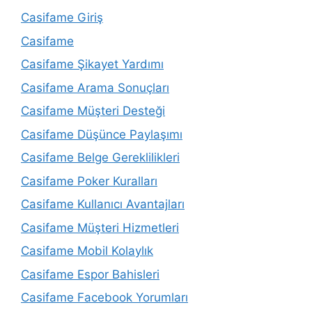
Casifame Giriş
Casifame
Casifame Şikayet Yardımı
Casifame Arama Sonuçları
Casifame Müşteri Desteği
Casifame Düşünce Paylaşımı
Casifame Belge Gereklilikleri
Casifame Poker Kuralları
Casifame Kullanıcı Avantajları
Casifame Müşteri Hizmetleri
Casifame Mobil Kolaylık
Casifame Espor Bahisleri
Casifame Facebook Yorumları