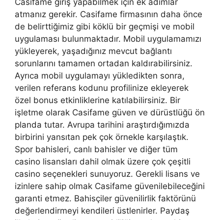
Casifame giriş yapabilmek için ek adımlar
atmanız gerekir. Casifame firmasının daha önce
de belirttiğimiz gibi köklü bir geçmişi ve mobil
uygulaması bulunmaktadır. Mobil uygulamamızı
yükleyerek, yaşadığınız mevcut bağlantı
sorunlarını tamamen ortadan kaldırabilirsiniz.
Ayrıca mobil uygulamayı yükledikten sonra,
verilen referans kodunu profilinize ekleyerek
özel bonus etkinliklerine katılabilirsiniz. Bir
işletme olarak Casifame güven ve dürüstlüğü ön
planda tutar. Avrupa tarihini araştırdığımızda
birbirini yansıtan pek çok örnekle karşılaştık.
Spor bahisleri, canlı bahisler ve diğer tüm
casino lisansları dahil olmak üzere çok çeşitli
casino seçenekleri sunuyoruz. Gerekli lisans ve
izinlere sahip olmak Casifame güvenilebileceğini
garanti etmez. Bahisçiler güvenilirlik faktörünü
değerlendirmeyi kendileri üstlenirler. Paydaş