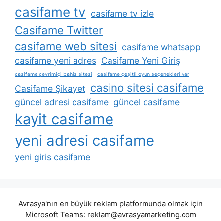
casifame tv
casifame tv izle
Casifame Twitter
casifame web sitesi
casifame whatsapp
casifame yeni adres
Casifame Yeni Giriş
casifame çevrimiçi bahis sitesi
casifame çeşitli oyun seçenekleri var
casino sitesi casifame
Casifame Şikayet
güncel adresi casifame
güncel casifame
kayit casifame
yeni adresi casifame
yeni giris casifame
Avrasya'nın en büyük reklam platformunda olmak için
Microsoft Teams:
reklam@avrasyamarketing.com