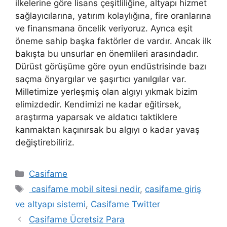
ilkelerine göre lisans çeşitliliğine, altyapı hizmet
sağlayıcılarına, yatırım kolaylığına, fire oranlarına
ve finansmana öncelik veriyoruz. Ayrıca eşit
öneme sahip başka faktörler de vardır. Ancak ilk
bakışta bu unsurlar en önemlileri arasındadır.
Dürüst görüşüme göre oyun endüstrisinde bazı
saçma önyargılar ve şaşırtıcı yanılgılar var.
Milletimize yerleşmiş olan algıyı yıkmak bizim
elimizdedir. Kendimizi ne kadar eğitirsek,
araştırma yaparsak ve aldatıcı taktiklere
kanmaktan kaçınırsak bu algıyı o kadar yavaş
değiştirebiliriz.
Kategoriler
Casifame
Etiketler
casifame mobil sitesi nedir
,
casifame giriş
ve altyapı sistemi
,
Casifame Twitter
Casifame Ücretsiz Para